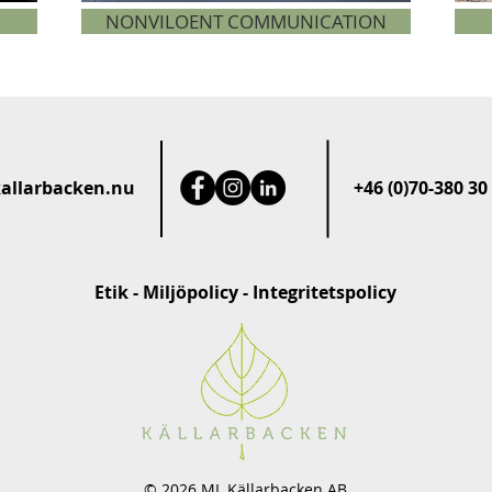
NONVILOENT COMMUNICATION
allarbacken.nu
+46 (0)70-380 30
Etik
-
Miljöpolicy
-
Integritetspolicy
© 2026 ML Källarbacken AB